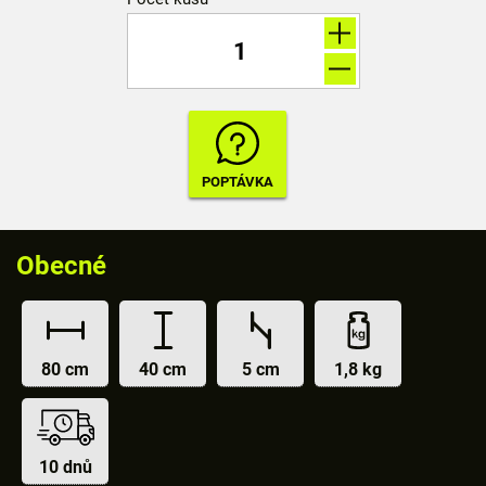
Obecné
80 cm
40 cm
5 cm
1,8 kg
10 dnů