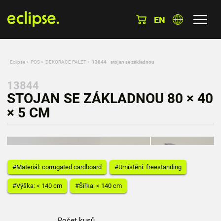
EN
Eclipse
»
POS
»
DEKORACE PALET
»
13844 - stojan se základnou
13844
STOJAN SE ZÁKLADNOU 80 × 40
× 5 CM
#Materiál: corrugated cardboard
#Umístění: freestanding
#Výška: < 140 cm
#Šířka: < 140 cm
Počet kusů