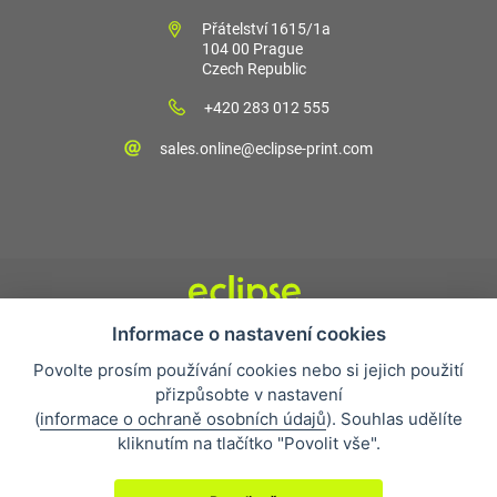
Přátelství 1615/1a
104 00 Prague
Czech Republic
+420 283 012 555
sales.online@eclipse-print.com
Informace o nastavení cookies
Obchodní podmínky
Povolte prosím používání cookies nebo si jejich použití
Nejčastější otázky
přizpůsobte v nastavení
Ochrana osobních údajů
(
informace o ochraně osobních údajů
). Souhlas udělíte
O společnosti
kliknutím na tlačítko "Povolit vše".
Whistleblowing