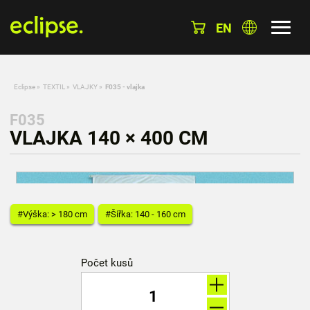
EN
Eclipse
»
TEXTIL
»
VLAJKY
»
F035 - vlajka
F035
VLAJKA 140 × 400 CM
#Výška: > 180 cm
#Šířka: 140 - 160 cm
Počet kusů