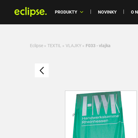
PRODUKTY
NOVINKY
O 
Eclipse
»
TEXTIL
»
VLAJKY
»
F033 - vlajka