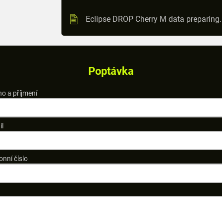
Eclipse DROP Cherry M data preparing
Poptávka
o a příjmení
il
onní číslo