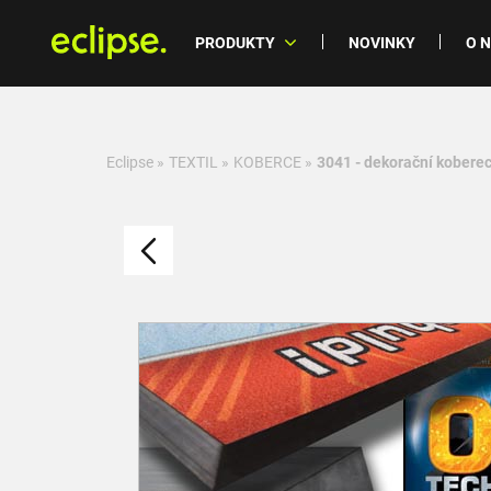
PRODUKTY
NOVINKY
O 
Eclipse
»
TEXTIL
»
KOBERCE
»
3041 - dekorační kobere