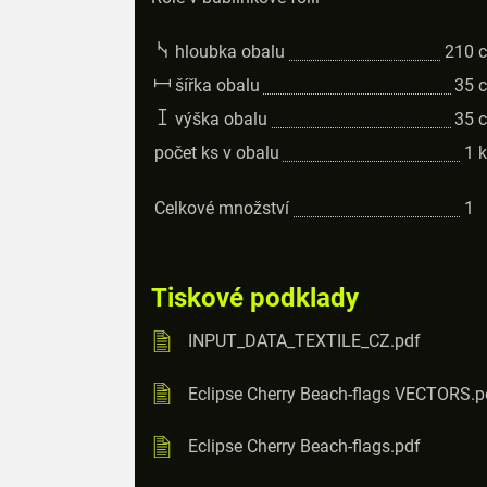
hloubka obalu
210
šířka obalu
35
výška obalu
35
počet ks v obalu
1
k
Celkové množství
1
Tiskové podklady
INPUT_DATA_TEXTILE_CZ.pdf
Eclipse Cherry Beach-flags VECTORS.p
Eclipse Cherry Beach-flags.pdf