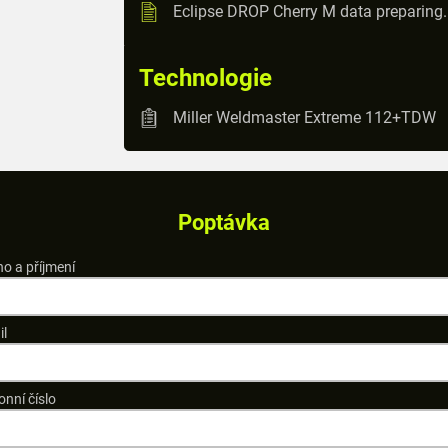
Eclipse DROP Cherry M data preparing
Technologie
Miller Weldmaster Extreme 112+TDW
Poptávka
o a příjmení
il
onní číslo