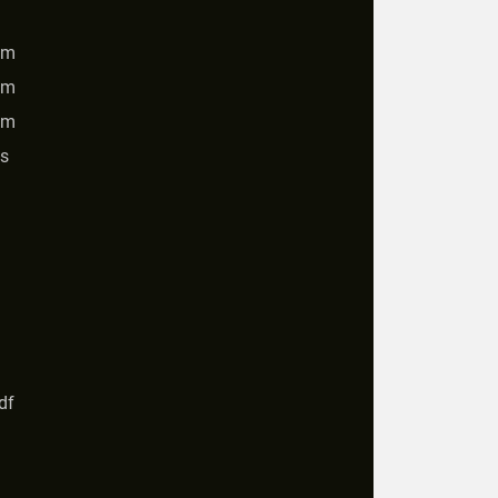
cm
cm
cm
s
df