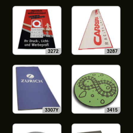
3272
3287
3307Y
3415