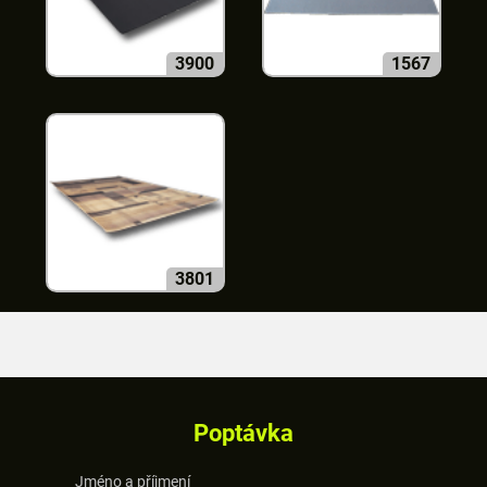
3900
1567
3801
Poptávka
Jméno a příjmení