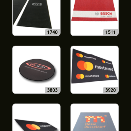
1740
1511
3803
3920