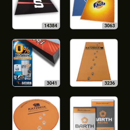
14384
3063
3041
3236