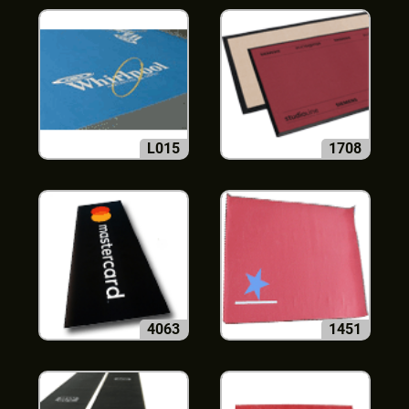
L015
1708
4063
1451