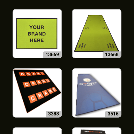
13669
13668
3388
3516