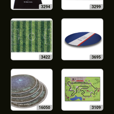
3294
3299
3422
3695
16050
3109