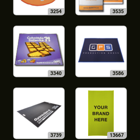
3254
3535
3340
3586
3739
13667