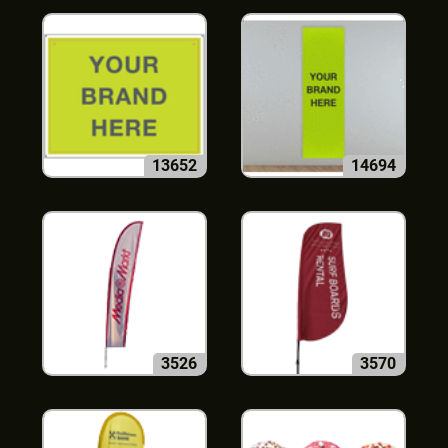
13652
14694
3526
3570