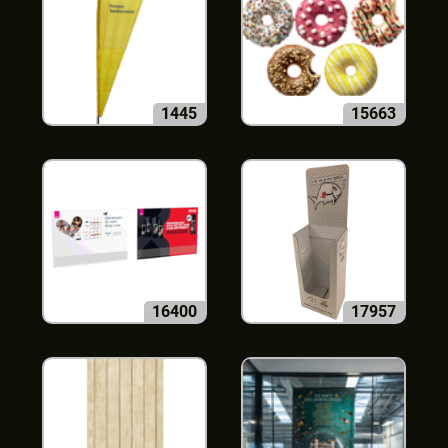
1445
15663
16400
17957