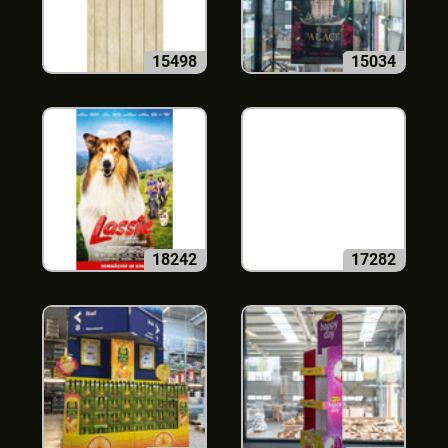
15498
15034
18242
17282