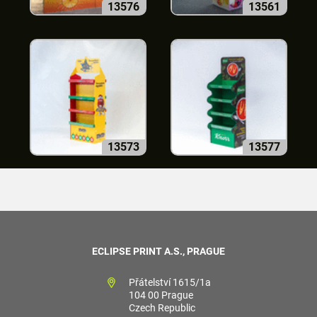
13576
13561
13573
13577
ECLIPSE PRINT A.S., PRAGUE
Přátelství 1615/1a
104 00 Prague
Czech Republic