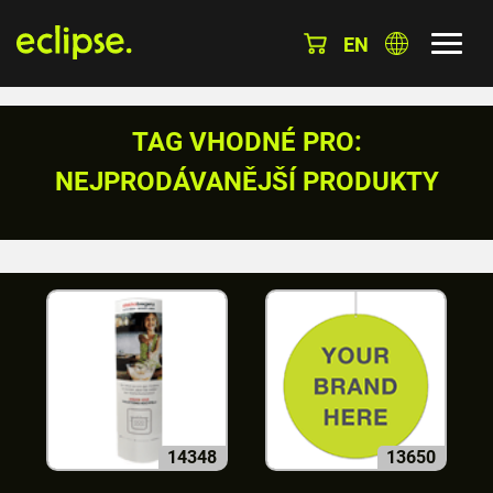
EN
TAG VHODNÉ PRO:
NEJPRODÁVANĚJŠÍ PRODUKTY
14348
13650