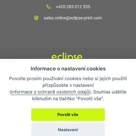
+420 283 012 555
sales.online@eclipse-print.com
Informace o nastavení cookies
Obchodní podmínky
Povolte prosím používání cookies nebo si jejich použití
Nejčastější otázky
přizpůsobte v nastavení
Ochrana osobních údajů
(
informace o ochraně osobních údajů
). Souhlas udělíte
O společnosti
kliknutím na tlačítko "Povolit vše".
Whistleblowing
Povolit vše
Nastavení