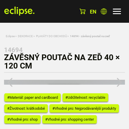
EN
Eclipse
»
DEKORACE
»
PLAKÁTY DO OBCHODŮ
»
14694 - závěsný poutač na zeď
14694
ZÁVĚSNÝ POUTAČ NA ZEĎ 40 ×
120 CM
#Materiál: paper and cardboard
#Udržitelnost: recyclable
#Životnost: krátkodobé
#Vhodné pro: Nejprodávanější produkty
#Vhodné pro: shop
#Vhodné pro: shopping center