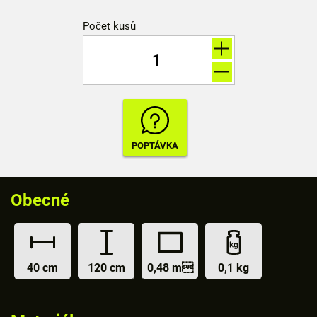
Počet kusů
Obecné
40 cm
120 cm
0,48 m
0,1 kg