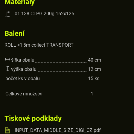
Materiály
01-138 CLPG 200g 162x125
Balení
ROLL <1,5m collect TRANSPORT
šířka obalu
40
cm
výška obalu
12
cm
počet ks v obalu
15
ks
Celkové množství
1
Tiskové podklady
INPUT_DATA_MIDDLE_SIZE_DIGI_CZ.pdf