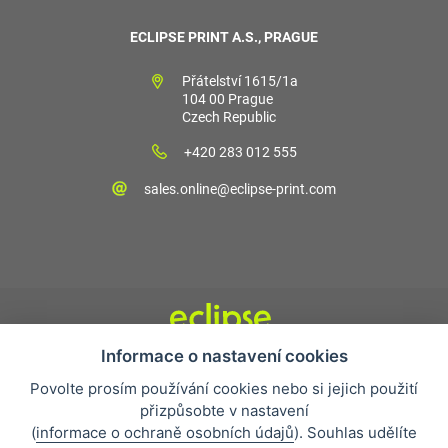
ECLIPSE PRINT A.S., PRAGUE
Přátelství 1615/1a
104 00 Prague
Czech Republic
+420 283 012 555
sales.online@eclipse-print.com
Informace o nastavení cookies
Obchodní podmínky
Povolte prosím používání cookies nebo si jejich použití
Nejčastější otázky
přizpůsobte v nastavení
Ochrana osobních údajů
(
informace o ochraně osobních údajů
). Souhlas udělíte
O společnosti