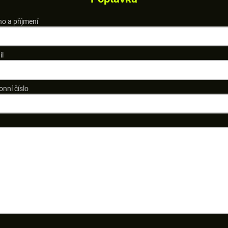
o a příjmení
il
onní číslo