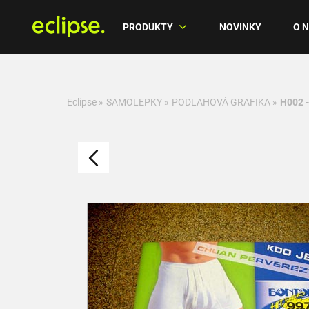
PRODUKTY
NOVINKY
O 
Eclipse
»
SAMOLEPKY
»
PODLAHOVÁ GRAFIKA
»
H002 