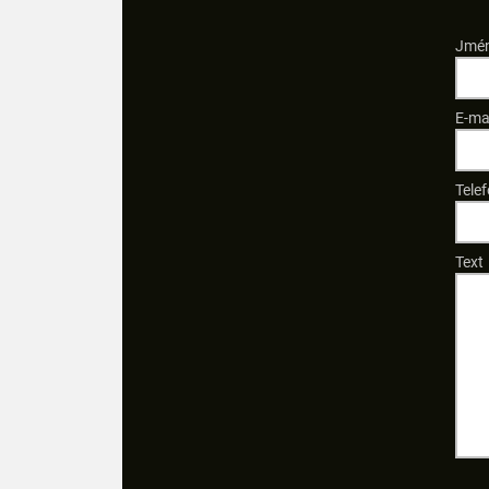
Jmén
E-ma
Telef
Text