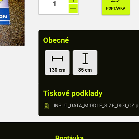
Obecné
130 cm
85 cm
Tiskové podklady
INPUT_DATA_MIDDLE_SIZE_DIGI_CZ.p
Poptávka