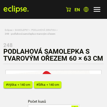
EN
Eclipse
»
SAMOLEPKY
»
PODLAHOVÁ GRAFIKA
»
248 - podlahová samolepka s tvarovým ořezem
248
PODLAHOVÁ SAMOLEPKA S
TVAROVÝM OŘEZEM 60 × 63 CM
#Výška: < 140 cm
#Šířka: < 140 cm
Počet kusů