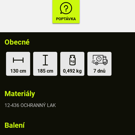
Obecné
130 cm
185 cm
0,492 kg
7 dnů
Materiály
12-436 OCHRANNÝ LAK
Balení