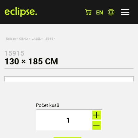
EN
Eclipse
»
OBALY
»
LABEL
»
15915 -
15915
130 × 185 CM
Počet kusů