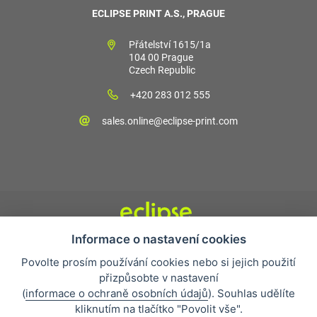
ECLIPSE PRINT A.S., PRAGUE
Přátelství 1615/1a
104 00 Prague
Czech Republic
+420 283 012 555
sales.online@eclipse-print.com
Informace o nastavení cookies
Obchodní podmínky
Povolte prosím používání cookies nebo si jejich použití
Nejčastější otázky
přizpůsobte v nastavení
Ochrana osobních údajů
(
informace o ochraně osobních údajů
). Souhlas udělíte
O společnosti
kliknutím na tlačítko "Povolit vše".
Whistleblowing