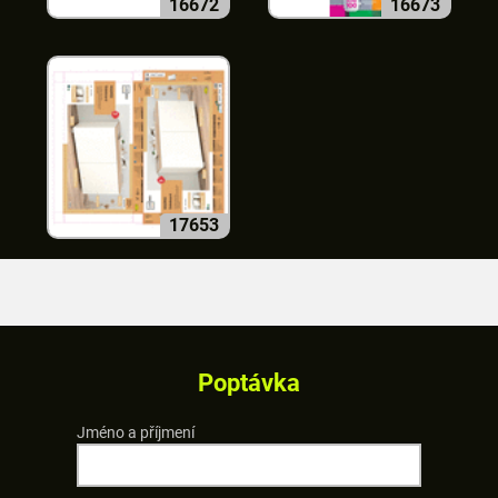
16672
16673
17653
Poptávka
Jméno a příjmení