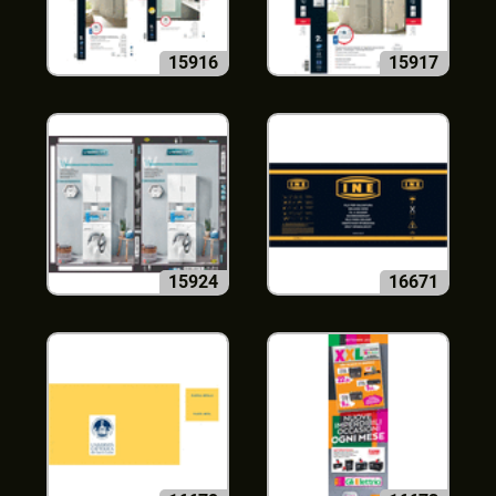
15916
15917
15924
16671