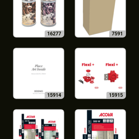
16277
7591
15914
15915