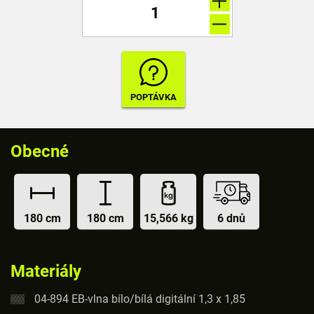
Obecné
180 cm
180 cm
15,566 kg
6 dnů
Materiály
04-894 EB-vlna bílo/bílá digitální 1,3 x 1,85