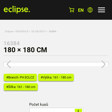
EN
Eclipse
»
DEKORACE
»
3D OBJEKTY
»
16384 -
16384
180 × 180 CM
#Branch: PH ECLCZ
#Výška: 161 - 180 cm
#Šířka: 161 - 180 cm
Počet kusů