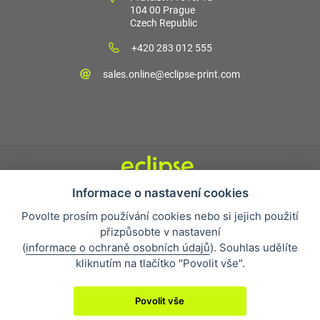
104 00 Prague
Czech Republic
+420 283 012 555
sales.online@eclipse-print.com
Informace o nastavení cookies
Obchodní podmínky
Povolte prosím používání cookies nebo si jejich použití
Nejčastější otázky
přizpůsobte v nastavení
Ochrana osobních údajů
(
informace o ochraně osobních údajů
). Souhlas udělíte
O společnosti
kliknutím na tlačítko "Povolit vše".
Whistleblowing
Povolit vše