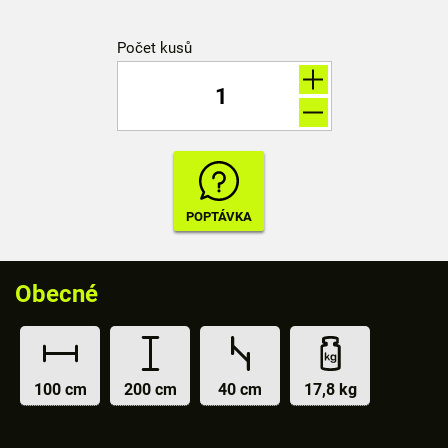
Počet kusů
Obecné
100 cm
200 cm
40 cm
17,8 kg