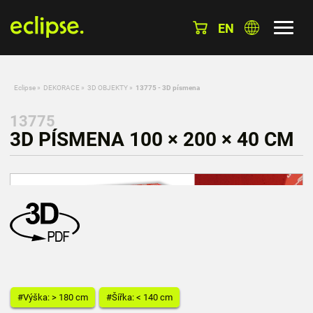
EN
Eclipse
»
DEKORACE
»
3D OBJEKTY
»
13775 - 3D písmena
13775
3D PÍSMENA 100 × 200 × 40 CM
#Výška: > 180 cm
#Šířka: < 140 cm