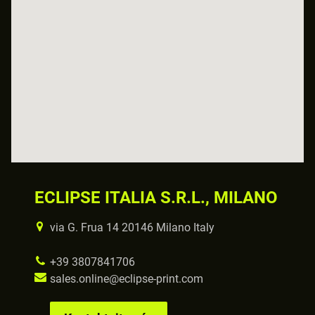
ECLIPSE ITALIA S.R.L., MILANO
via G. Frua 14 20146 Milano Italy
+39 3807841706
sales.online@eclipse-print.com