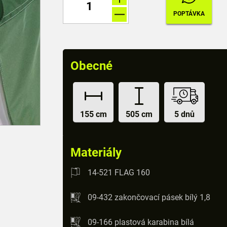
Obecné
155 cm
505 cm
5 dnů
Materiály
14-521 FLAG 160
09-432 zakončovací pásek bílý 1,8
09-166 plastová karabina bílá