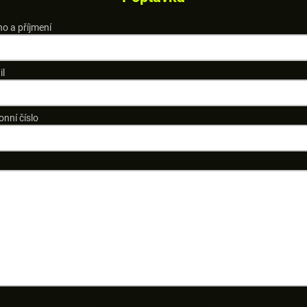
o a příjmení
il
onní číslo