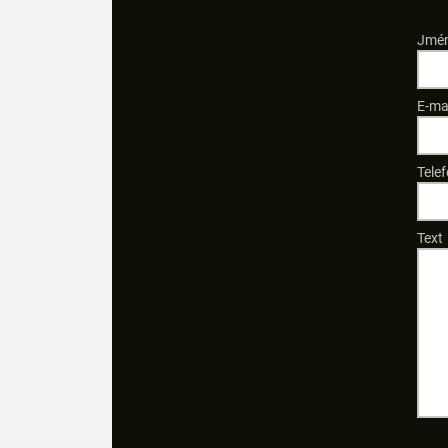
Jmén
E-ma
Telef
Text