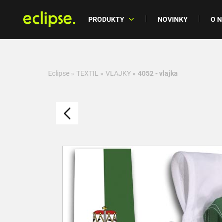
PRODUKTY
NOVINKY
O 
Eclipse
»
TEXTIL
»
VLAJKY
»
4052 - vlajka