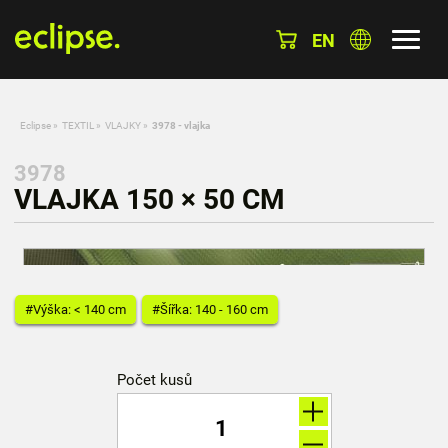
EN
Eclipse
»
TEXTIL
»
VLAJKY
»
3978 - vlajka
3978
VLAJKA 150 × 50 CM
#Výška: < 140 cm
#Šířka: 140 - 160 cm
Počet kusů