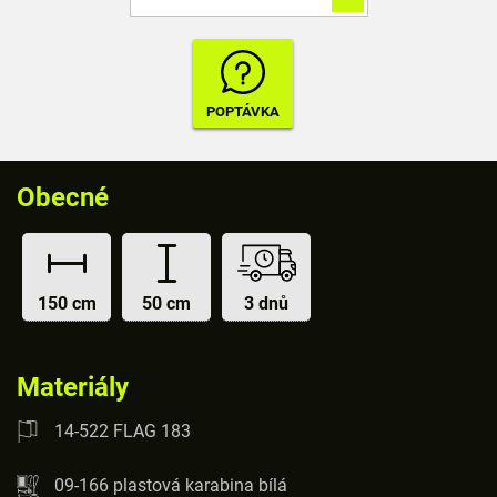
Obecné
150 cm
50 cm
3 dnů
Materiály
14-522 FLAG 183
09-166 plastová karabina bílá