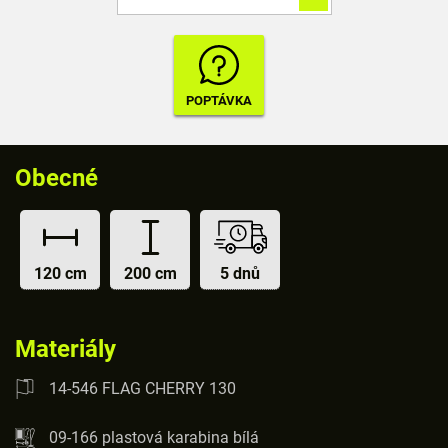
Obecné
120 cm
200 cm
5 dnů
Materiály
14-546 FLAG CHERRY 130
09-166 plastová karabina bílá