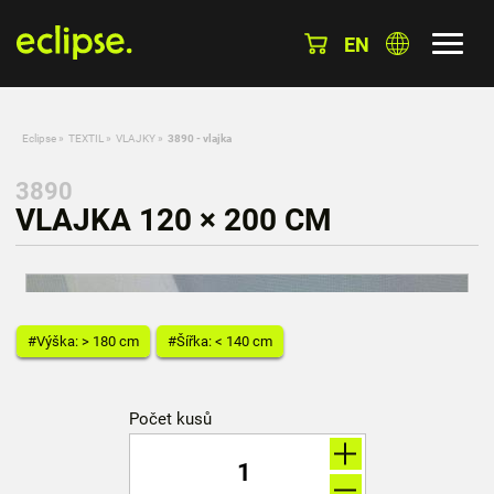
EN
Eclipse
»
TEXTIL
»
VLAJKY
»
3890 - vlajka
3890
VLAJKA 120 × 200 CM
#Výška: > 180 cm
#Šířka: < 140 cm
Počet kusů