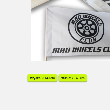
#Výška: < 140 cm
#Šířka: < 140 cm