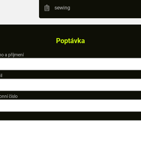
sewing
Poptávka
o a příjmení
il
onní číslo