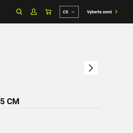
CS
Vyberte zemi
65 CM