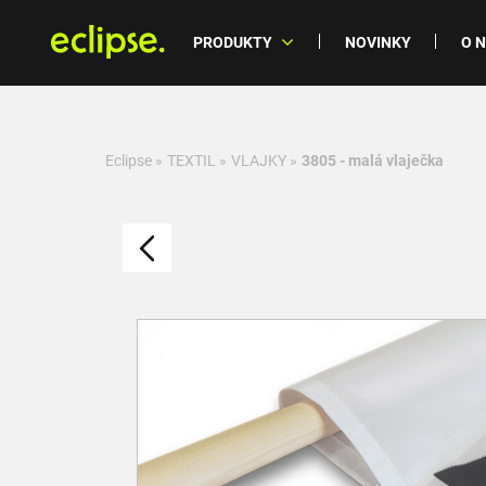
PRODUKTY
NOVINKY
O 
Eclipse
»
TEXTIL
»
VLAJKY
»
3805 - malá vlaječka