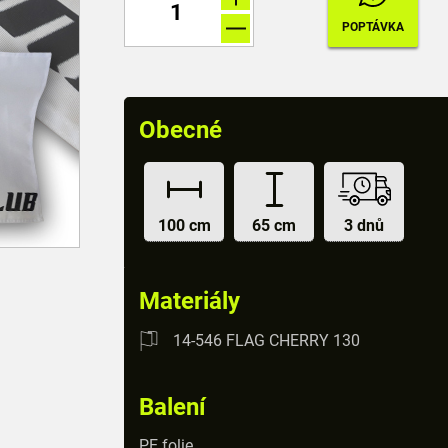
Obecné
100 cm
65 cm
3 dnů
Materiály
14-546 FLAG CHERRY 130
Balení
PE folie