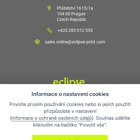
Přátelství 1615/1a
104 00 Prague
Czech Republic
+420 283 012 555
sales.online@eclipse-print.com
Informace o nastavení cookies
Obchodní podmínky
Povolte prosím používání cookies nebo si jejich použití
Nejčastější otázky
přizpůsobte v nastavení
Ochrana osobních údajů
(
informace o ochraně osobních údajů
). Souhlas udělíte
O společnosti
kliknutím na tlačítko "Povolit vše".
Whistleblowing