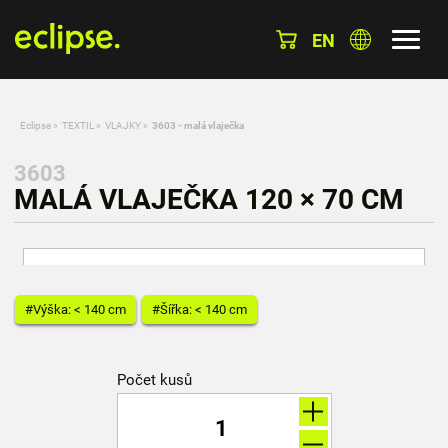
EN
Eclipse
»
TEXTIL
»
VLAJKY
»
3603 - malá vlaječka
3603
MALÁ VLAJEČKA 120 × 70 CM
#Výška: < 140 cm
#Šířka: < 140 cm
Počet kusů