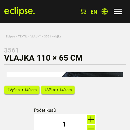
EN
Eclipse
»
TEXTIL
»
VLAJKY
»
3561 - vlajka
3561
VLAJKA 110 × 65 CM
#Výška: < 140 cm
#Šířka: < 140 cm
Počet kusů