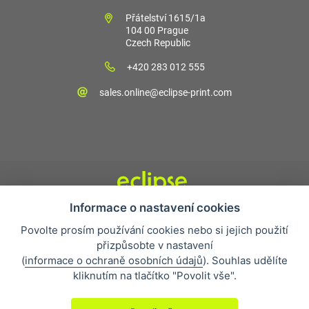
Přátelství 1615/1a
104 00 Prague
Czech Republic
+420 283 012 555
sales.online@eclipse-print.com
Informace o nastavení cookies
Obchodní podmínky
Povolte prosím používání cookies nebo si jejich použití
Nejčastější otázky
přizpůsobte v nastavení
Ochrana osobních údajů
(
informace o ochraně osobních údajů
). Souhlas udělíte
O společnosti
kliknutím na tlačítko "Povolit vše".
Whistleblowing