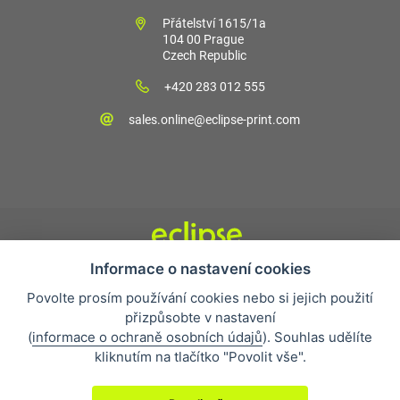
Přátelství 1615/1a
104 00 Prague
Czech Republic
+420 283 012 555
sales.online@eclipse-print.com
Informace o nastavení cookies
Obchodní podmínky
Povolte prosím používání cookies nebo si jejich použití
Nejčastější otázky
přizpůsobte v nastavení
Ochrana osobních údajů
(
informace o ochraně osobních údajů
). Souhlas udělíte
O společnosti
kliknutím na tlačítko "Povolit vše".
Whistleblowing