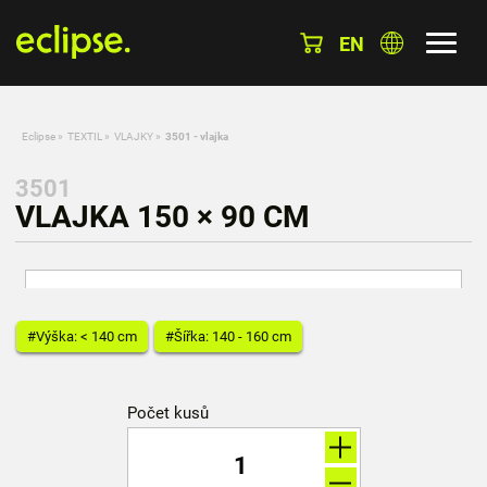
EN
Eclipse
»
TEXTIL
»
VLAJKY
»
3501 - vlajka
3501
VLAJKA 150 × 90 CM
#Výška: < 140 cm
#Šířka: 140 - 160 cm
Počet kusů