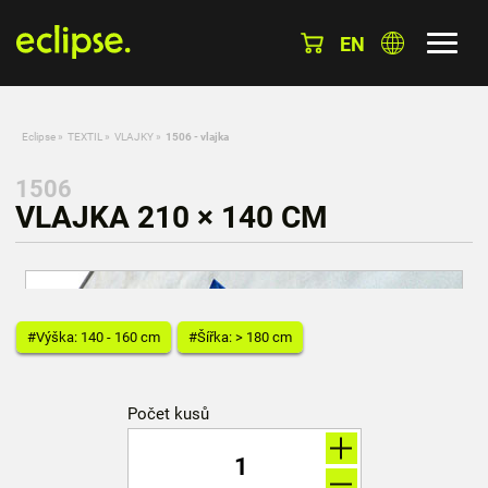
EN
Eclipse
»
TEXTIL
»
VLAJKY
»
1506 - vlajka
1506
VLAJKA 210 × 140 CM
#Výška: 140 - 160 cm
#Šířka: > 180 cm
Počet kusů