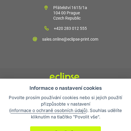
Přátelství 1615/1a
104 00 Prague
Czech Republic
+420 283 012 555
sales.online@eclipse-print.com
Informace o nastavení cookies
Obchodní podmínky
Povolte prosím používání cookies nebo si jejich použití
Nejčastější otázky
přizpůsobte v nastavení
Ochrana osobních údajů
(
informace o ochraně osobních údajů
). Souhlas udělíte
O společnosti
kliknutím na tlačítko "Povolit vše".
Whistleblowing