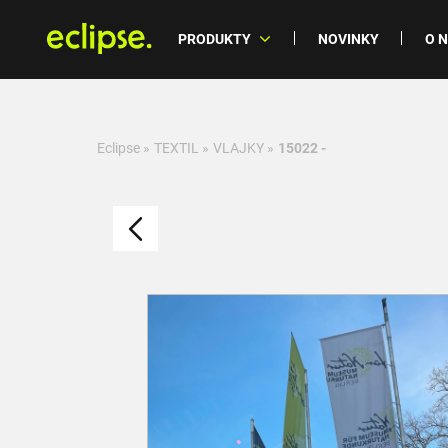
PRODUKTY
NOVINKY
O 
Eclipse
»
TEXTIL
»
VLAJKY
»
15022 -