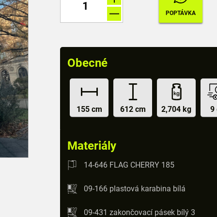
Obecné
155 cm
612 cm
2,704 kg
9
Materiály
14-646 FLAG CHERRY 185
09-166 plastová karabina bílá
09-431 zakončovací pásek bílý 3