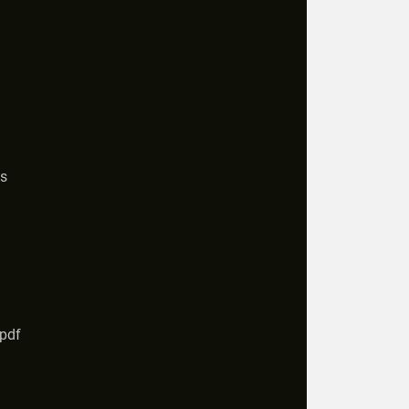
s
.pdf