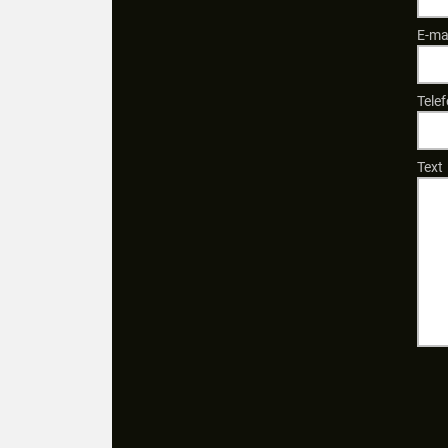
E-ma
Telef
Text