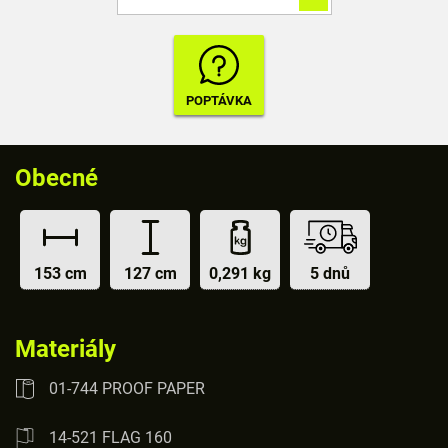
Obecné
153 cm
127 cm
0,291 kg
5 dnů
Materiály
01-744 PROOF PAPER
14-521 FLAG 160