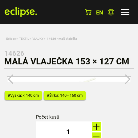
EN
Eclipse
»
TEXTIL
»
VLAJKY
»
14626 - malá vlaječka
14626
MALÁ VLAJEČKA 153 × 127 CM
#Výška: < 140 cm
#Šířka: 140 - 160 cm
Počet kusů