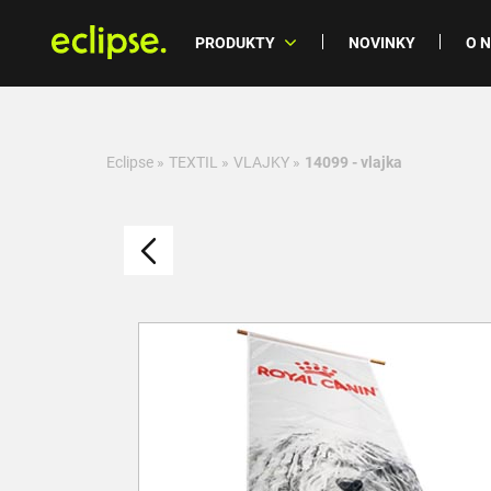
PRODUKTY
NOVINKY
O 
Eclipse
»
TEXTIL
»
VLAJKY
»
14099 - vlajka