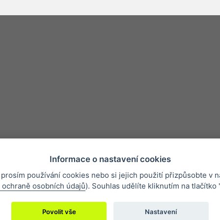
Informace o nastavení cookies
 prosím používání cookies nebo si jejich použití přizpůsobte v n
ínky
Nejčastější otázky
Ochrana osobních údajů
O společnosti
 ochraně osobních údajů
). Souhlas udělíte kliknutím na tlačítko 
Povolit vše
Nastavení