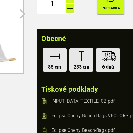
Obecné
85 cm
233 cm
6 dnů
Tiskové podklady
INPUT_DATA_TEXTILE_CZ.pdf
Eclipse Cherry Beach-flags VECTORS.p
Eclipse Cherry Beach-flags.pdf