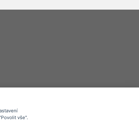
astavení
Whistleblowing
"Povolit vše".