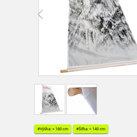
#Výška: > 180 cm
#Šířka: < 140 cm