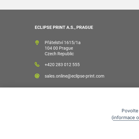
ECLIPSE PRINT A.S., PRAGUE
Přátelství 1615/1a
104 00 Prague
Czech Republic
+420 283 012 555
sales.online@eclipse-print.com
Povolte
Obchodní podm
(
informace o