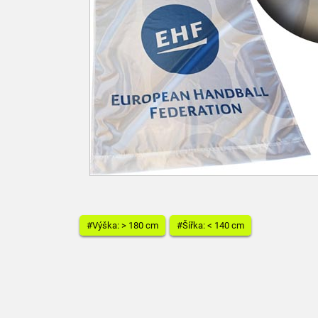
#Výška: > 180 cm
#Šířka: < 140 cm