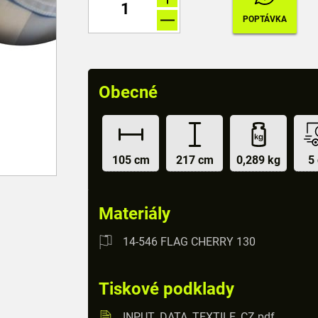
Obecné
105 cm
217 cm
0,289 kg
5
Materiály
14-546 FLAG CHERRY 130
Tiskové podklady
INPUT_DATA_TEXTILE_CZ.pdf