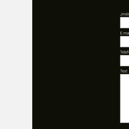
Jmén
E-ma
Telef
Text