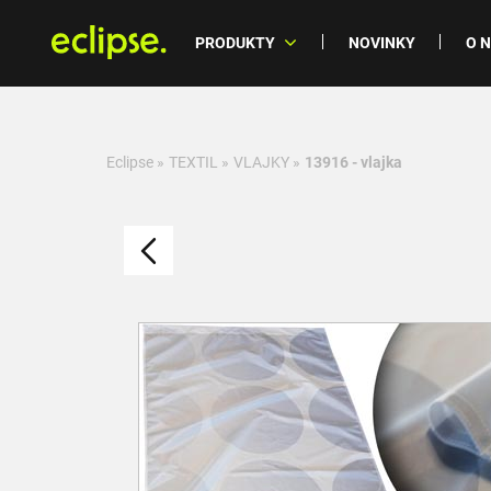
PRODUKTY
NOVINKY
O 
Eclipse
»
TEXTIL
»
VLAJKY
»
13916 - vlajka