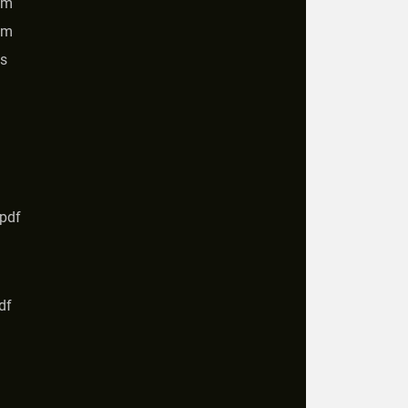
cm
cm
s
.pdf
df