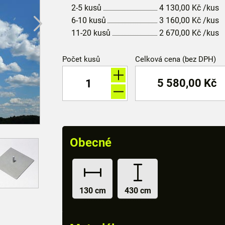
2-5 kusů
4 130,00
Kč
/kus
6-10 kusů
3 160,00
Kč
/kus
11-20 kusů
2 670,00
Kč
/kus
Počet kusů
Celková cena (bez DPH)
5 580,00
Kč
Obecné
130 cm
430 cm