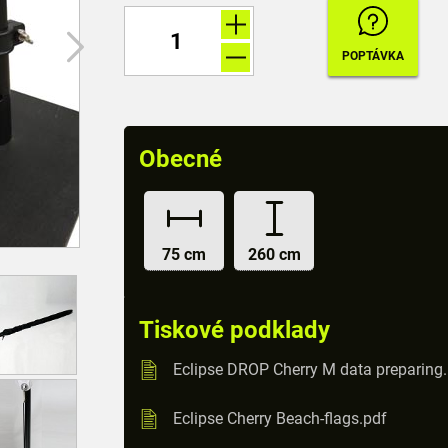
Obecné
75 cm
260 cm
Tiskové podklady
Eclipse DROP Cherry M data preparing
Eclipse Cherry Beach-flags.pdf