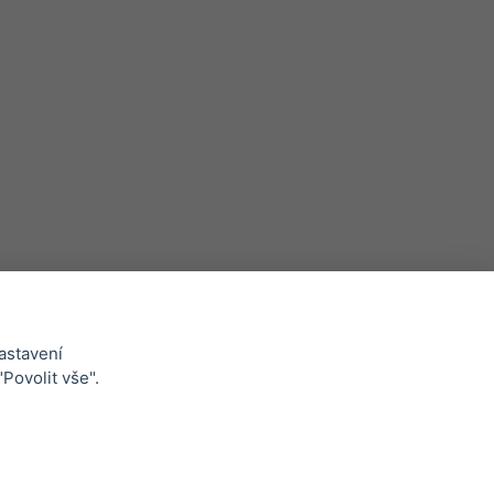
astavení
Whistleblowing
"Povolit vše".