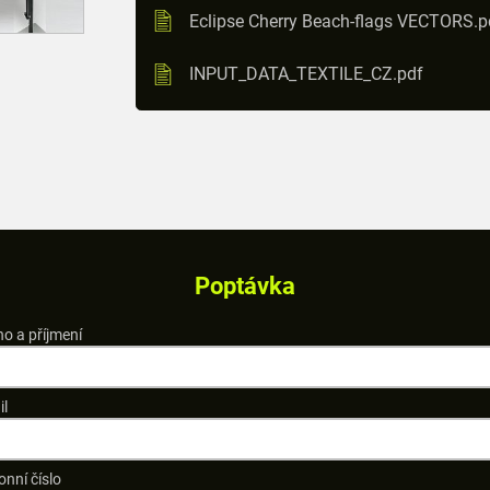
Eclipse Cherry Beach-flags VECTORS.p
INPUT_DATA_TEXTILE_CZ.pdf
Poptávka
o a příjmení
il
onní číslo