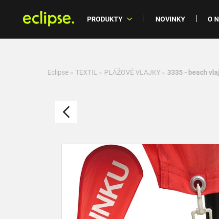
PRODUKTY
NOVINKY
O 
Eclipse
»
TEXTIL
»
PLÁŽOVÉ VLAJKY
»
3335 - beach vl