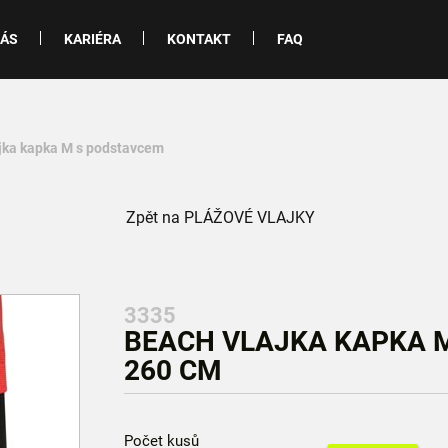
NÁS
KARIÉRA
KONTAKT
FAQ
ajka kapka M s podstavcem
Zpět na PLÁŽOVÉ VLAJKY
3335
BEACH VLAJKA KAPKA M
260 CM
Počet kusů