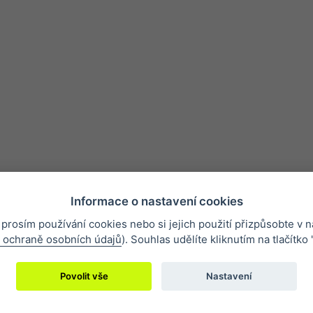
Informace o nastavení cookies
 prosím používání cookies nebo si jejich použití přizpůsobte v n
ínky
Nejčastější otázky
Ochrana osobních údajů
O společnosti
 ochraně osobních údajů
). Souhlas udělíte kliknutím na tlačítko 
Povolit vše
Nastavení
2019 © Eclipse Print a. s.