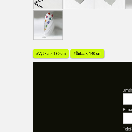
#Výška: > 180 cm
#Šířka: < 140 cm
Jmén
E-ma
Telef