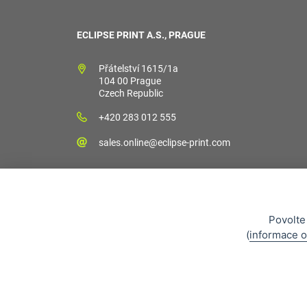
ECLIPSE PRINT A.S., PRAGUE
Přátelství 1615/1a
104 00 Prague
Czech Republic
+420 283 012 555
sales.online@eclipse-print.com
Povolte
Obchodní podm
(
informace o