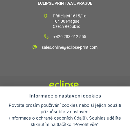
ECLIPSE PRINT A.S., PRAGUE
Přátelství 1615/1a
104 00 Prague
Czech Republic
+420 283 012 555
sales.online@eclipse-print.com
Informace o nastavení cookies
Obchodní podmínky
Povolte prosím používání cookies nebo si jejich použití
Nejčastější otázky
přizpůsobte v nastavení
Ochrana osobních údajů
(
informace o ochraně osobních údajů
). Souhlas udělíte
O společnosti
kliknutím na tlačítko "Povolit vše".
Whistleblowing