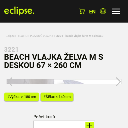
EN
Eclipse
»
TEXTIL
»
PLÁŽOVÉ VLAJKY
»
3221 - beach vlajka želva M s deskou
3221
BEACH VLAJKA ŽELVA M S
DESKOU 67 × 260 CM
#Výška: > 180 cm
#Šířka: < 140 cm
Počet kusů