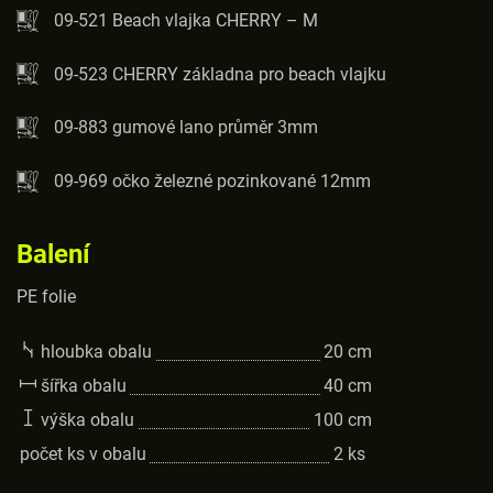
09-521 Beach vlajka CHERRY – M
09-523 CHERRY základna pro beach vlajku
09-883 gumové lano průměr 3mm
09-969 očko železné pozinkované 12mm
Balení
PE folie
hloubka obalu
20
cm
šířka obalu
40
cm
výška obalu
100
cm
počet ks v obalu
2
ks