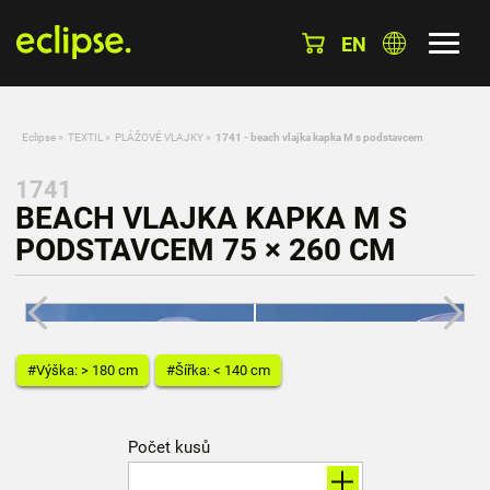
EN
Eclipse
»
TEXTIL
»
PLÁŽOVÉ VLAJKY
»
1741 - beach vlajka kapka M s podstavcem
1741
BEACH VLAJKA KAPKA M S
PODSTAVCEM 75 × 260 CM
#Výška: > 180 cm
#Šířka: < 140 cm
Počet kusů