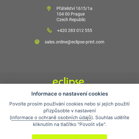
Přátelství 1615/1a
104 00 Prague
Czech Republic
+420 283 012 555
sales.online@eclipse-print.com
Informace o nastavení cookies
Obchodní podmínky
Povolte prosím používání cookies nebo si jejich použití
Nejčastější otázky
přizpůsobte v nastavení
Ochrana osobních údajů
(
informace o ochraně osobních údajů
). Souhlas udělíte
O společnosti
kliknutím na tlačítko "Povolit vše".
Whistleblowing