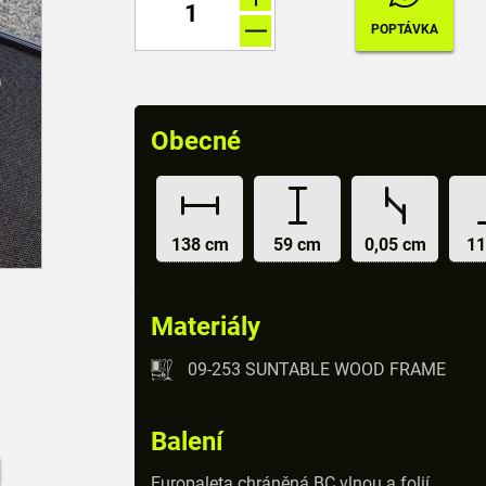
Obecné
138 cm
59 cm
0,05 cm
11
Materiály
09-253 SUNTABLE WOOD FRAME
Balení
Europaleta chráněná BC vlnou a folií.