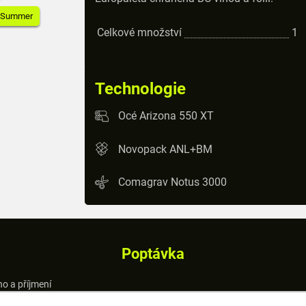
: Summer
Celkové množství
1
Technologie
Océ Arizona 550 XT
Novopack ANL+BM
Comagrav Notus 3000
Poptávka
o a příjmení