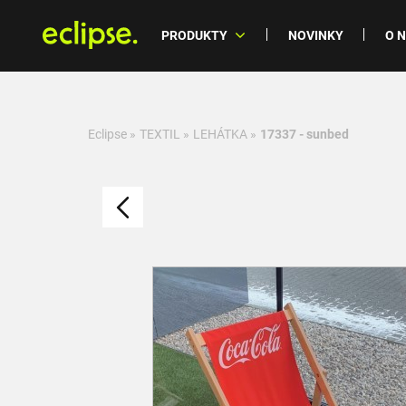
PRODUKTY
NOVINKY
O 
Eclipse
»
TEXTIL
»
LEHÁTKA
»
17337 - sunbed