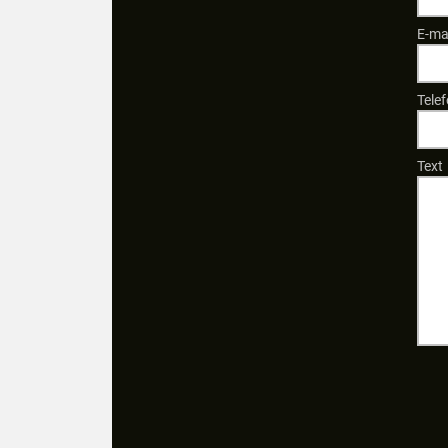
E-ma
Telef
Text