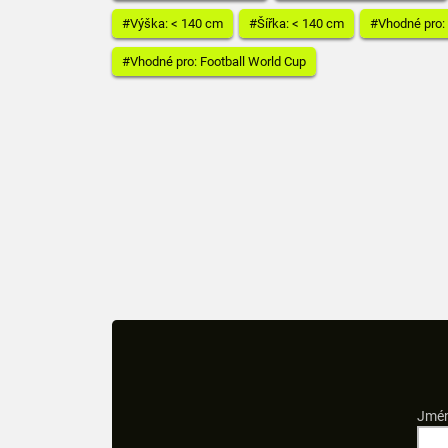
#Výška: < 140 cm
#Šířka: < 140 cm
#Vhodné pro
#Vhodné pro: Football World Cup
Jmén