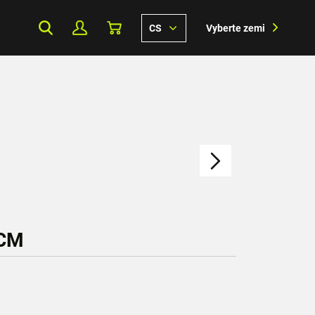
CS
Vyberte zemi
 CM