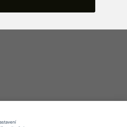
astavení
Whistleblowing