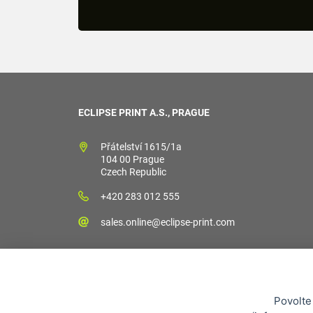
ECLIPSE PRINT A.S., PRAGUE
Přátelství 1615/1a
104 00 Prague
Czech Republic
+420 283 012 555
sales.online@eclipse-print.com
Povolte
Obchodní podm