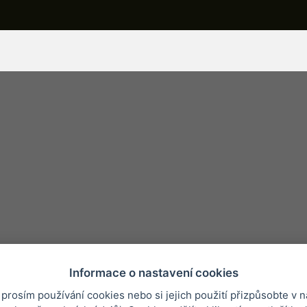
Informace o nastavení cookies
 prosím používání cookies nebo si jejich použití přizpůsobte v n
ínky
Nejčastější otázky
Ochrana osobních údajů
O společnosti