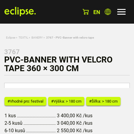
EN
Eclipse
»
TEXTIL
»
BANERY
»
3767 - PVC-Banner with velcro tape
3767
PVC-BANNER WITH VELCRO
TAPE 360 × 300 CM
#Vhodné pro: festival
#Výška: > 180 cm
#Šířka: > 180 cm
1 kus
3 400,00
Kč
/kus
2-5 kusů
3 040,00
Kč
/kus
6-10 kusů
2 550,00
Kč
/kus