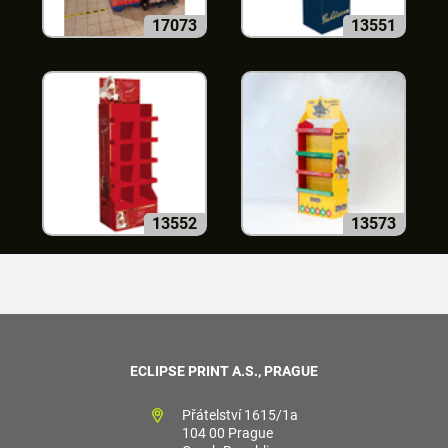
17073
13551
13552
13573
ECLIPSE PRINT A.S., PRAGUE
Přátelství 1615/1a
104 00 Prague