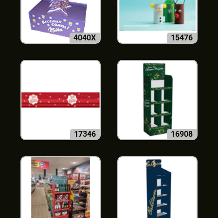
4040X
15476
17346
16908