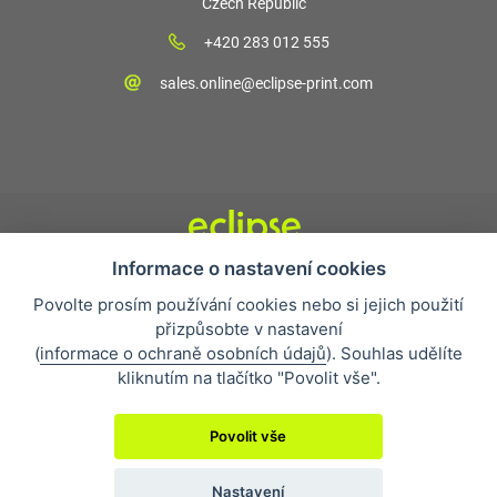
Czech Republic
+420 283 012 555
sales.online@eclipse-print.com
Informace o nastavení cookies
Obchodní podmínky
Povolte prosím používání cookies nebo si jejich použití
Nejčastější otázky
přizpůsobte v nastavení
Ochrana osobních údajů
(
informace o ochraně osobních údajů
). Souhlas udělíte
O společnosti
kliknutím na tlačítko "Povolit vše".
Whistleblowing
Povolit vše
Nastavení