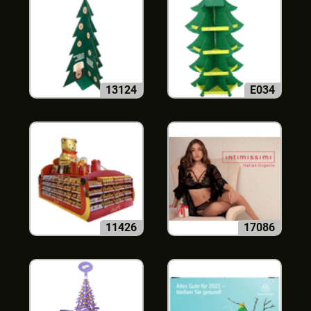
13124
E034
11426
17086