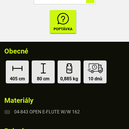
Obecné
405 cm
80 cm
0,885 kg
10 dnů
Materiály
04-843 OPEN E-FLUTE W/W 162