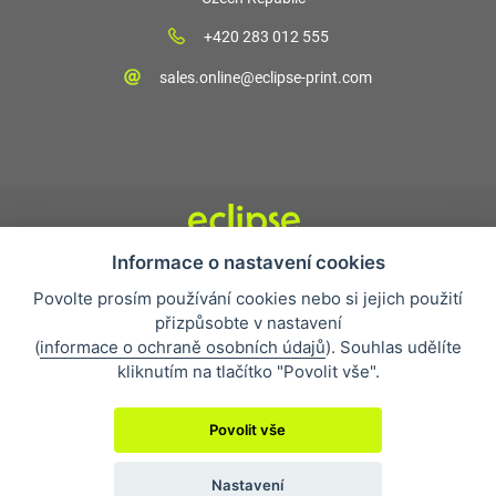
+420 283 012 555
sales.online@eclipse-print.com
Informace o nastavení cookies
Obchodní podmínky
Povolte prosím používání cookies nebo si jejich použití
Nejčastější otázky
přizpůsobte v nastavení
Ochrana osobních údajů
(
informace o ochraně osobních údajů
). Souhlas udělíte
O společnosti
kliknutím na tlačítko "Povolit vše".
Whistleblowing
Povolit vše
Nastavení