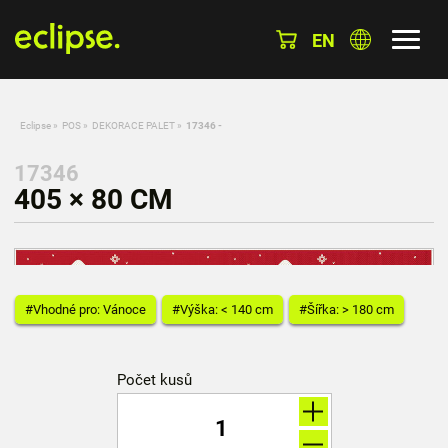
EN
Eclipse
»
POS
»
DEKORACE PALET
»
17346 -
17346
405 × 80 CM
#Vhodné pro: Vánoce
#Výška: < 140 cm
#Šířka: > 180 cm
Počet kusů