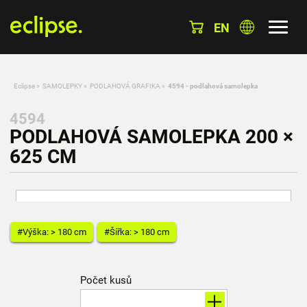
EN
Eclipse
»
SAMOLEPKY
»
PODLAHOVÁ GRAFIKA
»
4594 - podlahová samolepka
4594
PODLAHOVÁ SAMOLEPKA 200 ×
625 CM
#Výška: > 180 cm
#Šířka: > 180 cm
Počet kusů