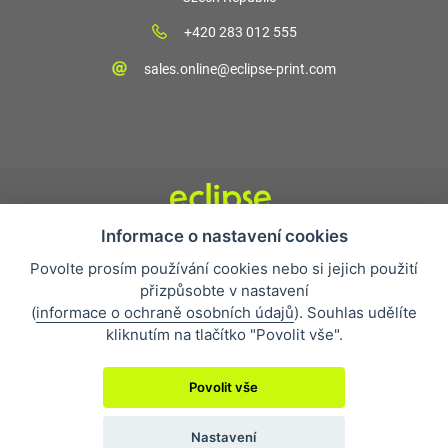
+420 283 012 555
sales.online@eclipse-print.com
Informace o nastavení cookies
Obchodní podmínky
Povolte prosím používání cookies nebo si jejich použití
Nejčastější otázky
přizpůsobte v nastavení
Ochrana osobních údajů
(
informace o ochraně osobních údajů
). Souhlas udělíte
O společnosti
kliknutím na tlačítko "Povolit vše".
Whistleblowing
Povolit vše
Nastavení