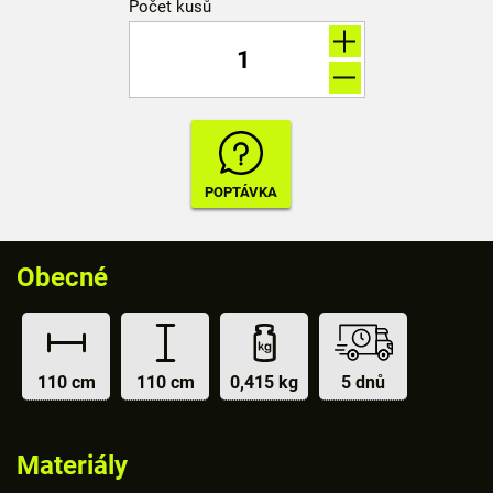
Počet kusů
Obecné
110 cm
110 cm
0,415 kg
5 dnů
Materiály