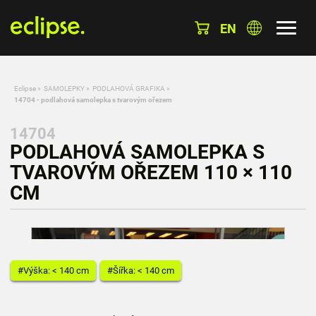
EN
Eclipse
»
SAMOLEPKY
»
PODLAHOVÁ GRAFIKA
»
14704 - podlahová samolepka s tvarovým ořezem
14704
PODLAHOVÁ SAMOLEPKA S
TVAROVÝM OŘEZEM 110 × 110
CM
#Výška: < 140 cm
#Šířka: < 140 cm