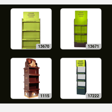
13670
13671
1115
17222