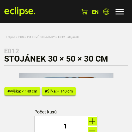
EN
Eclipse
»
POS
»
PULTOVÉ STOJÁNKY
»
E012 - stojánek
E012
STOJÁNEK 30 × 50 × 30 CM
#Výška: < 140 cm
#Šířka: < 140 cm
Počet kusů