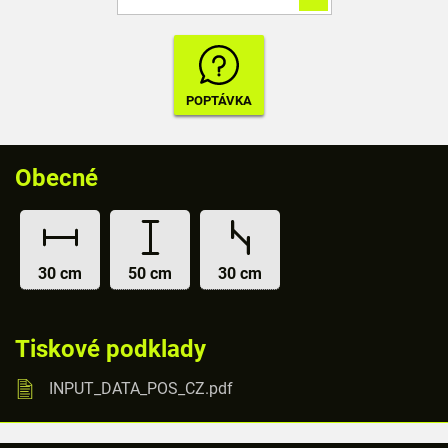
Obecné
30 cm
50 cm
30 cm
Tiskové podklady
INPUT_DATA_POS_CZ.pdf