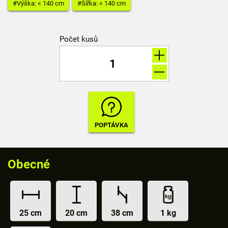
#Výška: < 140 cm
#Šířka: < 140 cm
Počet kusů
Obecné
25 cm
20 cm
38 cm
1 kg