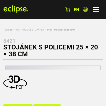
EN
Eclipse
»
POS
»
PULTOVÉ STOJÁNKY
»
6421 - stojánek s policemi
6421
STOJÁNEK S POLICEMI 25 × 20
× 38 CM