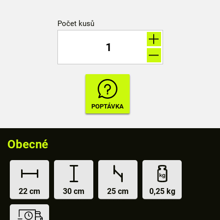
Počet kusů
Obecné
22 cm
30 cm
25 cm
0,25 kg