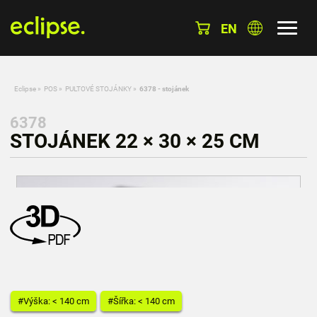
EN
Eclipse
»
POS
»
PULTOVÉ STOJÁNKY
»
6378 - stojánek
6378
STOJÁNEK 22 × 30 × 25 CM
#Výška: < 140 cm
#Šířka: < 140 cm