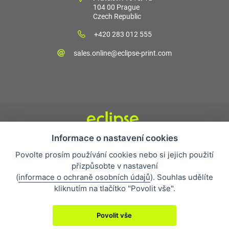
104 00 Prague
Czech Republic
+420 283 012 555
sales.online@eclipse-print.com
Informace o nastavení cookies
Obchodní podmínky
Povolte prosím používání cookies nebo si jejich použití
Nejčastější otázky
přizpůsobte v nastavení
Ochrana osobních údajů
(
informace o ochraně osobních údajů
). Souhlas udělíte
O společnosti
kliknutím na tlačítko "Povolit vše".
Whistleblowing
Povolit vše