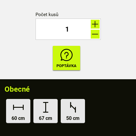
Počet kusů
Obecné
60 cm
67 cm
50 cm