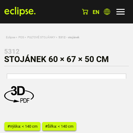
EN
Eclipse
»
POS
»
PULTOVÉ STOJÁNKY
»
5312 - stojánek
5312
STOJÁNEK 60 × 67 × 50 CM
#Výška: < 140 cm
#Šířka: < 140 cm