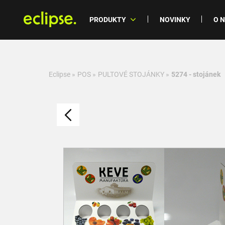
PRODUKTY
NOVINKY
O 
Eclipse
»
POS
»
PULTOVÉ STOJÁNKY
»
5274 - stojánek