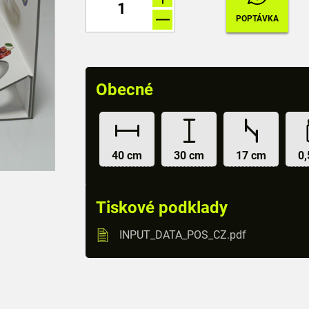
Obecné
40 cm
30 cm
17 cm
0,
Tiskové podklady
INPUT_DATA_POS_CZ.pdf