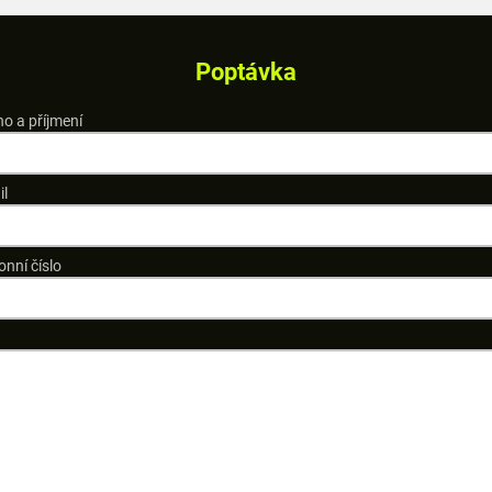
Poptávka
o a příjmení
il
onní číslo