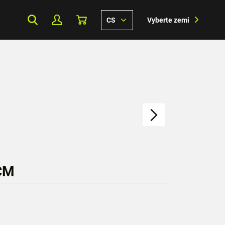
CS
Vyberte zemi
CM