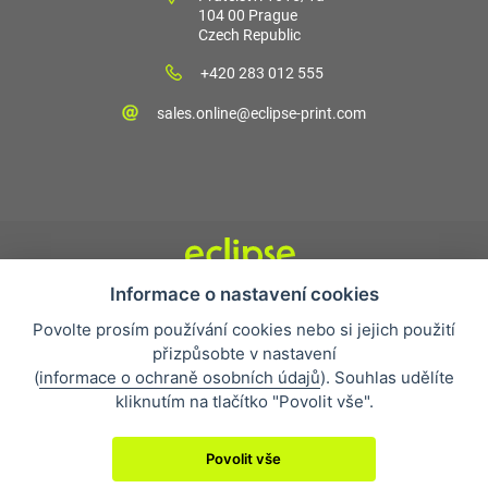
104 00 Prague
Czech Republic
+420 283 012 555
sales.online@eclipse-print.com
Informace o nastavení cookies
Obchodní podmínky
Povolte prosím používání cookies nebo si jejich použití
Nejčastější otázky
přizpůsobte v nastavení
Ochrana osobních údajů
(
informace o ochraně osobních údajů
). Souhlas udělíte
O společnosti
kliknutím na tlačítko "Povolit vše".
Whistleblowing
Povolit vše