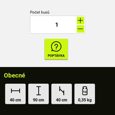
Počet kusů
Obecné
40 cm
90 cm
40 cm
0,35 kg