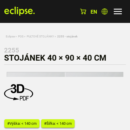
EN
Eclipse
»
POS
»
PULTOVÉ STOJÁNKY
»
2255 - stojánek
2255
STOJÁNEK 40 × 90 × 40 CM
#Výška: < 140 cm
#Šířka: < 140 cm