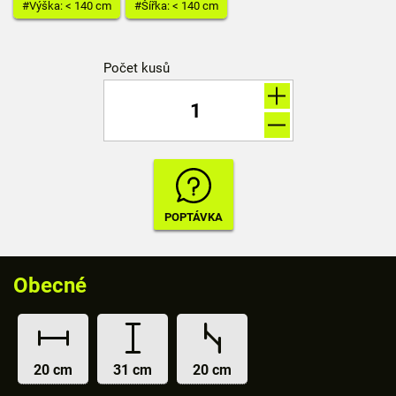
#Výška: < 140 cm
#Šířka: < 140 cm
Počet kusů
Obecné
20 cm
31 cm
20 cm