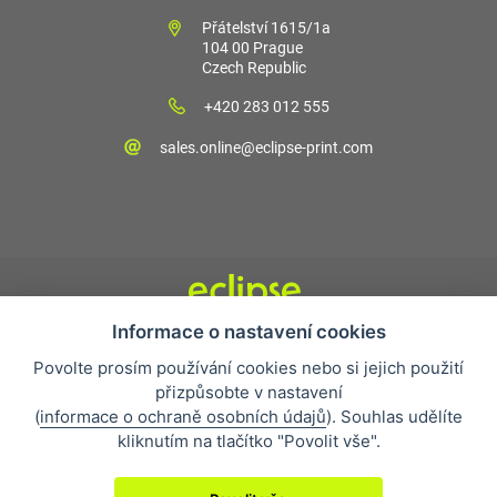
Přátelství 1615/1a
104 00 Prague
Czech Republic
+420 283 012 555
sales.online@eclipse-print.com
Informace o nastavení cookies
Obchodní podmínky
Povolte prosím používání cookies nebo si jejich použití
Nejčastější otázky
přizpůsobte v nastavení
Ochrana osobních údajů
(
informace o ochraně osobních údajů
). Souhlas udělíte
O společnosti
kliknutím na tlačítko "Povolit vše".
Whistleblowing