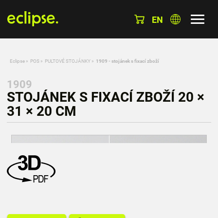
EN
Eclipse
»
POS
»
PULTOVÉ STOJÁNKY
»
1909 - stojánek s fixací zboží
1909
STOJÁNEK S FIXACÍ ZBOŽÍ 20 ×
31 × 20 CM