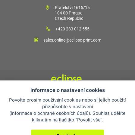
Přátelství 1615/1a
104 00 Prague
Czech Republic
+420 283 012 555
sales.online@eclipse-print.com
Informace o nastavení cookies
Obchodní podmínky
Povolte prosím používání cookies nebo si jejich použití
Nejčastější otázky
přizpůsobte v nastavení
Ochrana osobních údajů
(
informace o ochraně osobních údajů
). Souhlas udělíte
O společnosti
kliknutím na tlačítko "Povolit vše".
Whistleblowing