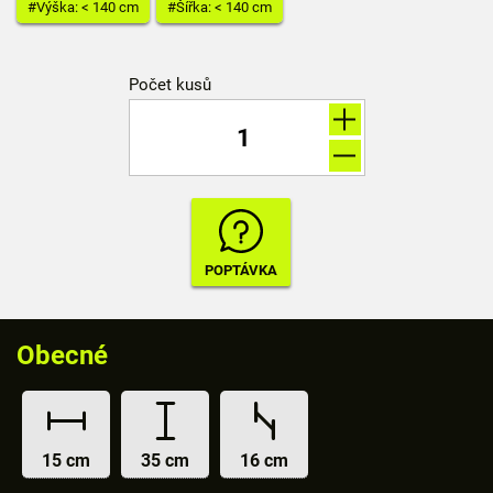
#Výška: < 140 cm
#Šířka: < 140 cm
Počet kusů
Obecné
15 cm
35 cm
16 cm