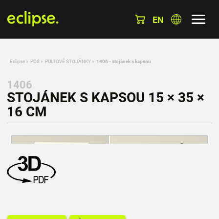
EN
Eclipse
»
POS
»
PULTOVÉ STOJÁNKY
»
1406 - stojánek s kapsou
1406
STOJÁNEK S KAPSOU 15 × 35 ×
16 CM