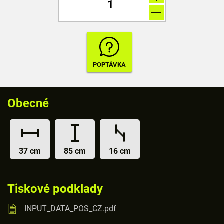
Obecné
37 cm
85 cm
16 cm
Tiskové podklady
INPUT_DATA_POS_CZ.pdf