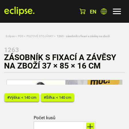
EN
Eclipse
»
POS
»
PULTOVÉ STOJÁNKY
»
1263 - zásobník s fixací a závěsy na zboží
1263
ZÁSOBNÍK S FIXACÍ A ZÁVĚSY
NA ZBOŽÍ 37 × 85 × 16 CM
#Výška: < 140 cm
#Šířka: < 140 cm
Počet kusů