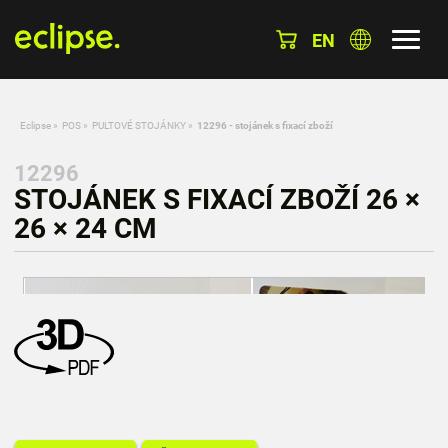
EN
Eclipse
»
POS
»
PULTOVÉ STOJÁNKY
»
12296 - stojánek s fixací zboží
12296
STOJÁNEK S FIXACÍ ZBOŽÍ 26 ×
26 × 24 CM