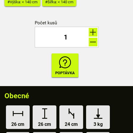
#Výška: < 140 cm
#Šířka: < 140 cm
Počet kusů
Obecné
26 cm
26 cm
24 cm
3 kg