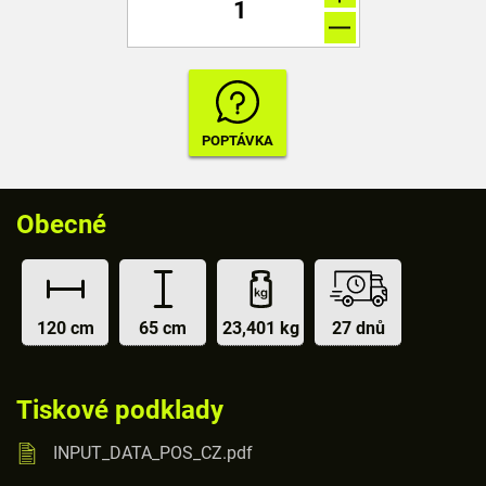
Obecné
120 cm
65 cm
23,401 kg
27 dnů
Tiskové podklady
INPUT_DATA_POS_CZ.pdf