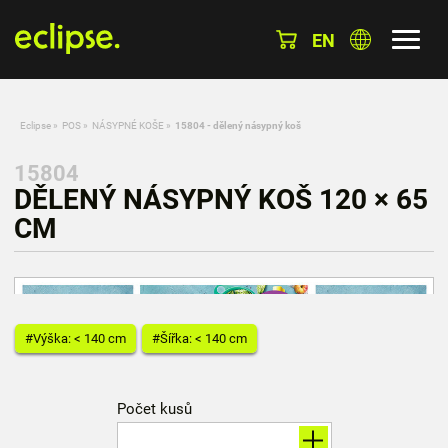
EN
Eclipse
»
POS
»
NÁSYPNÉ KOŠE
»
15804 - dělený násypný koš
15804
DĚLENÝ NÁSYPNÝ KOŠ 120 × 65
CM
#Výška: < 140 cm
#Šířka: < 140 cm
Počet kusů