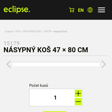
EN
Eclipse
»
POS
»
NÁSYPNÉ KOŠE
»
15179 - násypný koš
15179
NÁSYPNÝ KOŠ 47 × 80 CM
Počet kusů