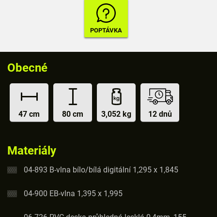
Obecné
47 cm
80 cm
3,052 kg
12 dnů
Materiály
04-893 B-vlna bílo/bílá digitální 1,295 x 1,845
04-900 EB-vlna 1,395 x 1,995
06-726 PVC deska průhledná lesklá 0,4mm, 155