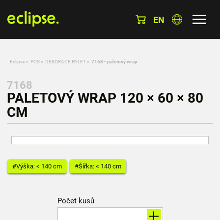
EN
Eclipse
»
POS
»
DEKORACE PALET
»
7168 - paletový wrap
7168
PALETOVÝ WRAP 120 × 60 × 80
CM
#Výška: < 140 cm
#Šířka: < 140 cm
Počet kusů