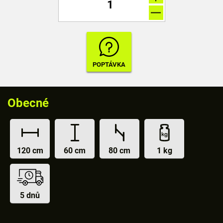
Obecné
120 cm
60 cm
80 cm
1 kg
5 dnů