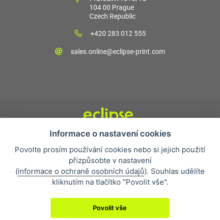
104 00 Prague
Czech Republic
+420 283 012 555
sales.online@eclipse-print.com
Informace o nastavení cookies
Obchodní podmínky
Povolte prosím používání cookies nebo si jejich použití
Nejčastější otázky
přizpůsobte v nastavení
Ochrana osobních údajů
(
informace o ochraně osobních údajů
). Souhlas udělíte
O společnosti
kliknutím na tlačítko "Povolit vše".
Whistleblowing
Povolit vše